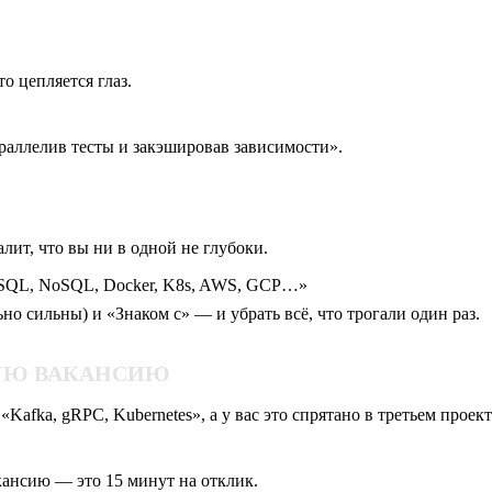
то цепляется глаз.
араллелив тесты и закэшировав зависимости».
лит, что вы ни в одной не глубоки.
lar, SQL, NoSQL, Docker, K8s, AWS, GCP…»
но сильны) и «Знаком с» — и убрать всё, что трогали один раз.
НУЮ ВАКАНСИЮ
Kafka, gRPC, Kubernetes», а у вас это спрятано в третьем проект
кансию — это 15 минут на отклик.