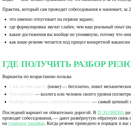
Практик, который сам проводит собеседования и нанимает, за 2
что именно отпугивает на первом экране;
где формулировки звучат слабее, чем ваш реальный опыт (вы
какие достижения вы вообще не упомянули, потому что он
как ваше резюме читается под прицел конкретной вакансии 
ГДЕ ПОЛУЧИТЬ РАЗБОР РЕЗ
Варианты по возрастанию пользы:
Сам по чек-листу
(ниже) — бесплатно, ловит механически
Peer-разбор
— коллега или человек своего уровня посмотри
Разбор у практика, который нанимает
— самый ценный: в
Последний вариант не обязательно дорогой. В
IT-ХОЗЯЕВА
раз
проводят собеседования, — дают развёрнутую обратную связь 
на
странице тарифов
. Когда резюме приведено в порядок и ва