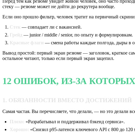
Перед тем как резюме увидит живой человек, оно часто проходи
стеку — резюме может не дойти до рекрутера вообще.
Если оно прошло фильтр, человек тратит на первичный скрин
Стек
— совпадает ли с вакансией.
Грейд
— junior / middle / senior, по опыту и формулировкам.
Красные флаги
— смена работы каждые полгода, дыры в о
Вывод простой: первый экран резюме — заголовок, краткое сам
остальное читают, только если первый экран зацепил.
12 ОШИБОК, ИЗ-ЗА КОТОРЫХ
1. ОБЯЗАННОСТИ ВМЕСТО ДОСТИЖЕНИЙ
Самая частая. Вы перечисляете, что делали, — но это делали в
Плохо:
«Разрабатывал и поддерживал бэкенд сервиса».
Хорошо:
«Снизил p95-латенси ключевого API с 800 до 120 