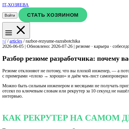
IT-ХОЗЯЕВА
СТАТЬ ХОЗЯИНОМ
Войти
~/
/
articles
/
razbor-rezyume-razrabotchika
2026-06-05
|
Обновлено: 2026-07-26
|
резюме · карьера · собесед
Разбор резюме разработчика: почему ва
Резюме отклоняют не потому, что вы плохой инженер, — а потом
с примерами «плохо → хорошо» и даём чек-лист самопроверки 
Можно быть сильным инженером и месяцами не получать пригла
отсеял по ключевым словам или рекрутер за 10 секунд не нашёл
интервью.
КАК РЕКРУТЕР НА САМОМ 