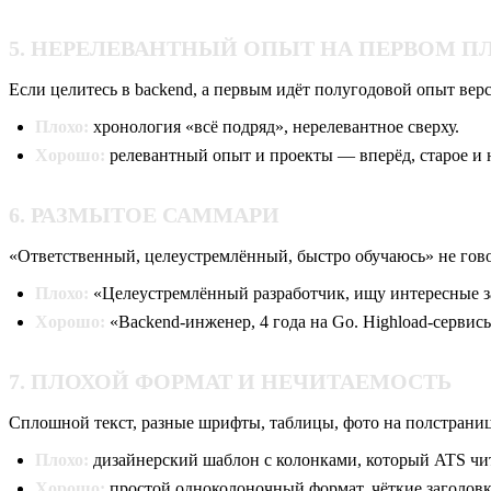
5. НЕРЕЛЕВАНТНЫЙ ОПЫТ НА ПЕРВОМ П
Если целитесь в backend, а первым идёт полугодовой опыт вер
Плохо:
хронология «всё подряд», нерелевантное сверху.
Хорошо:
релевантный опыт и проекты — вперёд, старое и 
6. РАЗМЫТОЕ САММАРИ
«Ответственный, целеустремлённый, быстро обучаюсь» не гово
Плохо:
«Целеустремлённый разработчик, ищу интересные з
Хорошо:
«Backend-инженер, 4 года на Go. Highload-сервис
7. ПЛОХОЙ ФОРМАТ И НЕЧИТАЕМОСТЬ
Сплошной текст, разные шрифты, таблицы, фото на полстраниц
Плохо:
дизайнерский шаблон с колонками, который ATS чит
Хорошо:
простой одноколоночный формат, чёткие заголовки