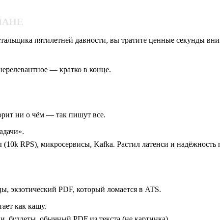
ЛАНЕ
стальщика пятилетней давности, вы тратите ценные секунды вни
нерелевантное — кратко в конце.
рит ни о чём — так пишут все.
адачи».
ы (10k RPS), микросервисы, Kafka. Растил латенси и надёжность
ы, экзотический PDF, который ломается в ATS.
ает как кашу.
, буллеты, обычный PDF из текста (не картинка).