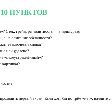
10 ПУНКТОВ
»? Стек, грейд, релевантность — видны сразу.
й
, а не описание обязанности?
жит её ключевые слова?
нце или удалено?
а не «целеустремлённый»?
е картинка?
нности?
проходить первый экран. Если хотя бы по трём «нет», начните с