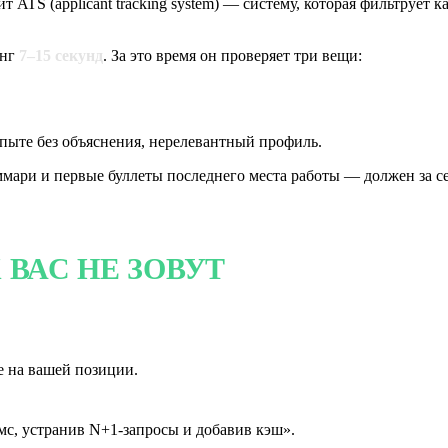
т ATS (applicant tracking system) — систему, которая фильтрует
инг
7–15 секунд
. За это время он проверяет три вещи:
пыте без объяснения, нерелевантный профиль.
мари и первые буллеты последнего места работы — должен за сек
 ВАС НЕ ЗОВУТ
се на вашей позиции.
мс, устранив N+1-запросы и добавив кэш».