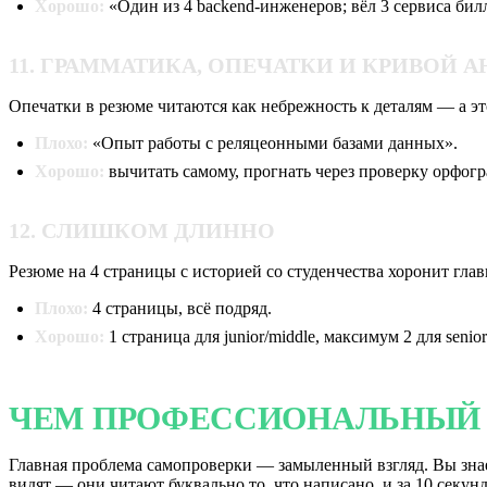
Хорошо:
«Один из 4 backend-инженеров; вёл 3 сервиса билл
11. ГРАММАТИКА, ОПЕЧАТКИ И КРИВОЙ 
Опечатки в резюме читаются как небрежность к деталям — а э
Плохо:
«Опыт работы с реляцеонными базами данных».
Хорошо:
вычитать самому, прогнать через проверку орфогр
12. СЛИШКОМ ДЛИННО
Резюме на 4 страницы с историей со студенчества хоронит глав
Плохо:
4 страницы, всё подряд.
Хорошо:
1 страница для junior/middle, максимум 2 для senio
ЧЕМ ПРОФЕССИОНАЛЬНЫЙ 
Главная проблема самопроверки — замыленный взгляд. Вы знаете
видят — они читают буквально то, что написано, и за 10 секунд