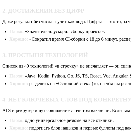
2. ДОСТИЖЕНИЯ БЕЗ ЦИФР
Даже результат без числа звучит как вода. Цифры — это то, за ч
Плохо:
«Значительно ускорил сборку проекта».
Хорошо:
«Сократил время CI-сборки с 18 до 6 минут, расп
3. ПРОСТЫНЯ ТЕХНОЛОГИЙ
Список из 40 технологий «в строчку» не впечатляет — он сигна
Плохо:
«Java, Kotlin, Python, Go, JS, TS, React, Vue, Angu
Хорошо:
разделить на «Основной стек» (то, на чём вы реаль
4. НЕТ КЛЮЧЕВЫХ СЛОВ ПОД КОНКРЕТ
ATS и рекрутер ищут совпадение с текстом вакансии. Если там «
Плохо:
одно универсальное резюме на все отклики.
Хорошо:
подогнать блок навыков и первые буллеты под ва