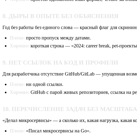
8. ДЫРЫ В ОПЫТЕ БЕЗ ОБЪЯСНЕНИЯ
Год без работы без единого слова — красный флаг для скринин
Плохо:
просто пропуск между датами.
Хорошо:
короткая строка — «2024: career break, pet-проекты
9. НЕТ ССЫЛОК НА КОД И ПРОФИЛИ
Для разработчика отсутствие GitHub/GitLab — упущенная возм
Плохо:
ни одной ссылки.
Хорошо:
GitHub с парой живых репозиториев, ссылка на pe
10. ПЕРЕЧИСЛЕНИЕ ЗАДАЧ БЕЗ МАСШТАБ
«Делал микросервисы» — а сколько их, какая нагрузка, какая 
Плохо:
«Писал микросервисы на Go».