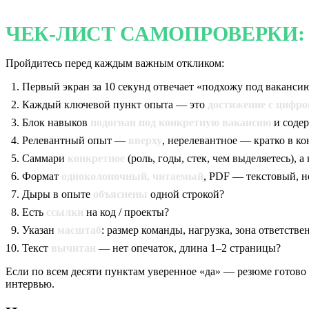
ЧЕК-ЛИСТ САМОПРОВЕРКИ: 
Пройдитесь перед каждым важным откликом:
Первый экран за 10 секунд отвечает «подхожу под вакансию
Каждый ключевой пункт опыта — это
достижение с цифро
Блок навыков
подогнан под конкретную вакансию
и содер
Релевантный опыт —
вверху
, нерелевантное — кратко в ко
Саммари
конкретное
(роль, годы, стек, чем выделяетесь), 
Формат
одноколоночный, читаемый
, PDF — текстовый, н
Дыры в опыте
объяснены
одной строкой?
Есть
ссылки
на код / проекты?
Указан
масштаб
: размер команды, нагрузка, зона ответстве
Текст
вычитан
— нет опечаток, длина 1–2 страницы?
Если по всем десяти пунктам уверенное «да» — резюме готово 
интервью.