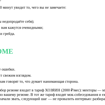
0 минут увидит то, чего вы не замечаете:
 недопродаёте себя);
и вам кажутся очевидными;
и грейда.
ЮМЕ
е ошибки.
т свежим взглядом.
ам говорят то, что думает нанимающая сторона.
бор резюме входит в тариф ХОЗЯИН (2000 ₽/мес): менторы — se
по вашему резюме. В тот же тариф входят мок-собеседования и 
с начали звать, следующий шаг — не провалить интервью: разбир