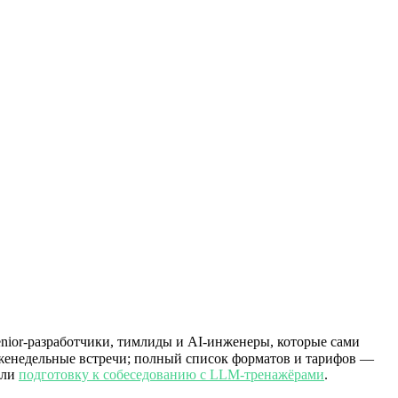
nior-разработчики, тимлиды и AI-инженеры, которые сами
еженедельные встречи; полный список форматов и тарифов —
али
подготовку к собеседованию с LLM-тренажёрами
.