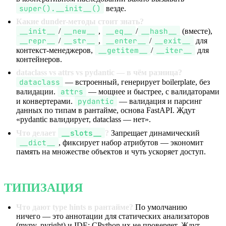
super().__init__()
везде.
Какие dunder-методы стоит знать?
__init__
__new__
__eq__
__hash__
/
,
/
(вместе),
__repr__
__str__
__enter__
__exit__
/
,
/
для
__getitem__
__iter__
контекст-менеджеров,
/
для
контейнеров.
dataclass vs attrs vs pydantic — в чём разница?
dataclass
— встроенный, генерирует boilerplate, без
attrs
валидации.
— мощнее и быстрее, с валидаторами
pydantic
и конвертерами.
— валидация и парсинг
данных по типам в рантайме, основа FastAPI. Ждут
«pydantic валидирует, dataclass — нет».
__slots__
Что делает
?
Запрещает динамический
__dict__
, фиксирует набор атрибутов — экономит
память на множестве объектов и чуть ускоряет доступ.
ТИПИЗАЦИЯ
Что дают type hints в рантайме?
По умолчанию
ничего — это аннотации для статических анализаторов
(mypy, pyright) и IDE; CPython их не проверяет. Ждут