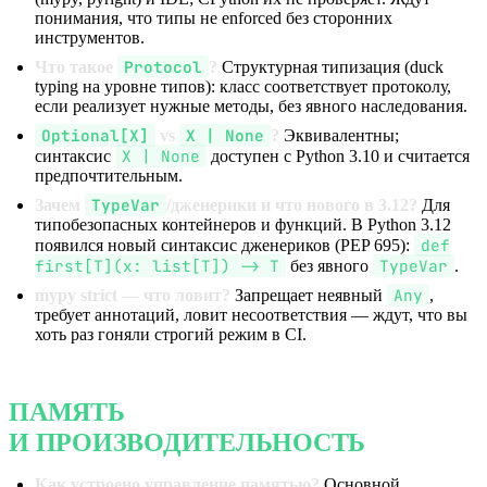
понимания, что типы не enforced без сторонних
инструментов.
Protocol
Что такое
?
Структурная типизация (duck
typing на уровне типов): класс соответствует протоколу,
если реализует нужные методы, без явного наследования.
Optional[X]
X | None
vs
?
Эквивалентны;
X | None
синтаксис
доступен с Python 3.10 и считается
предпочтительным.
TypeVar
Зачем
/дженерики и что нового в 3.12?
Для
типобезопасных контейнеров и функций. В Python 3.12
def
появился новый синтаксис дженериков (PEP 695):
first[T](x: list[T]) -> T
TypeVar
без явного
.
Any
mypy strict — что ловит?
Запрещает неявный
,
требует аннотаций, ловит несоответствия — ждут, что вы
хоть раз гоняли строгий режим в CI.
ПАМЯТЬ
И ПРОИЗВОДИТЕЛЬНОСТЬ
Как устроено управление памятью?
Основной