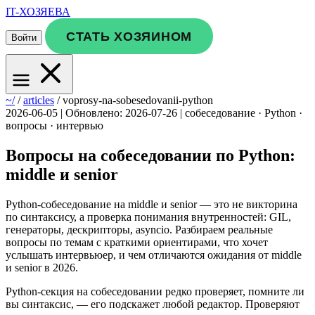
IT-ХОЗЯЕВА
СТАТЬ ХОЗЯИНОМ
Войти
~/
/
articles
/
voprosy-na-sobesedovanii-python
2026-06-05
|
Обновлено: 2026-07-26
|
собеседование · Python ·
вопросы · интервью
Вопросы на собеседовании по Python:
middle и senior
Python-собеседование на middle и senior — это не викторина
по синтаксису, а проверка понимания внутренностей: GIL,
генераторы, дескрипторы, asyncio. Разбираем реальные
вопросы по темам с краткими ориентирами, что хочет
услышать интервьюер, и чем отличаются ожидания от middle
и senior в 2026.
Python-секция на собеседовании редко проверяет, помните ли
вы синтаксис, — его подскажет любой редактор. Проверяют