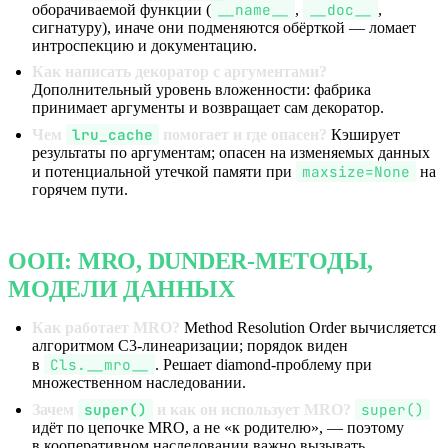
__name__
__doc__
оборачиваемой функции (
,
,
сигнатуру), иначе они подменяются обёрткой — ломает
интроспекцию и документацию.
Как написать декоратор с аргументами?
Дополнительный уровень вложенности: фабрика
принимает аргументы и возвращает сам декоратор.
lru_cache
Чем
помогает и где опасен?
Кэширует
результаты по аргументам; опасен на изменяемых данных
maxsize=None
и потенциальной утечкой памяти при
на
горячем пути.
ООП: MRO, DUNDER-МЕТОДЫ,
МОДЕЛИ ДАННЫХ
Как работает MRO?
Method Resolution Order вычисляется
алгоритмом C3-линеаризации; порядок виден
Cls.__mro__
в
. Решает diamond-проблему при
множественном наследовании.
super()
super()
Зачем
и как он использует MRO?
идёт по цепочке MRO, а не «к родителю», — поэтому
в кооперативном наследовании важно вызывать