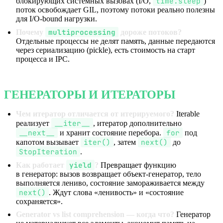
time.sleep
блокирующих системных вызовах (I/O,
)
поток освобождает GIL, поэтому потоки реально полезны
для I/O-bound нагрузки.
multiprocessing
Почему
дороже потоков?
Отдельные процессы не делят память, данные передаются
через сериализацию (pickle), есть стоимость на старт
процесса и IPC.
ГЕНЕРАТОРЫ И ИТЕРАТОРЫ
Чем итератор отличается от итерируемого?
Iterable
__iter__
реализует
, итератор дополнительно
__next__
for
и хранит состояние перебора.
под
iter()
next()
капотом вызывает
, затем
до
StopIteration
.
yield
Как работает
?
Превращает функцию
в генератор: вызов возвращает объект-генератор, тело
выполняется лениво, состояние замораживается между
next()
. Ждут слова «ленивость» и «состояние
сохраняется».
Generator vs list comprehension — когда что?
Генератор