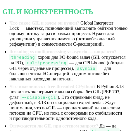
GIL И КОНКУРЕНТНОСТЬ
Что такое GIL и зачем он нужен?
Global Interpreter
Lock — мьютекс, позволяющий выполнять байткод только
одному потоку за раз в рамках процесса. Нужен для
упрощения управления памятью (потокобезопасный
рефкаунтинг) и совместимости C-расширений.
threading vs multiprocessing vs asyncio — когда что?
threading
хорош для I/O-bound задач (GIL отпускается
multiprocessing
на I/O),
— для CPU-bound (обходит
asyncio
GIL через отдельные процессы),
— для
большого числа I/O-операций в одном потоке без
накладных расходов на потоки.
Что изменилось с free-threaded CPython?
В Python 3.13
появилась экспериментальная сборка без GIL (PEP 703,
--disable-gil
флаг
). Это отдельный билд, не
дефолтный; в 3.13 он официально experimental. Ждут
понимания, что no-GIL — про настоящий параллелизм
потоков на CPU, но пока с оговорками по стабильности
и производительности однопоточного кода.
Отпускается ли GIL при сетевом запросе?
Да — на