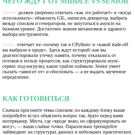
ЧЕГО ЖДУТ ОТ MIDDLE VS SENIOR
Middle
должен уверенно отвечать «как это работает» и «когда
использовать»: объяснить GIL, написать декоратор, выбрать
между списком и генератором, не запутаться в asyncio на
базовом уровне. Достаточно знания механизмов и здравого
выбора инструментов.
Senior
отвечает на «почему так в CPython» и «какой trade-off
вы выбрали в проде». Здесь ждут историй: как вы
диагностировали утечку памяти, почему отказались от
потоков в пользу процессов, как структурировали async-
сервис под нагрузку, какие грабли поймали. Senior умеет
сказать «зависит от» и обосновать — а не выдать заученное
определение.
КАК ГОТОВИТЬСЯ
Сначала прогоните темы списком: по каждому блоку выше
попробуйте вслух объяснить вопрос так, будто перед вами
интервьюер. Места, где «вроде знаю, но сформулировать не
могу», — ваши слабые точки. Параллельно тренируйте
лайвкодинг на структурах данных и небольших практических