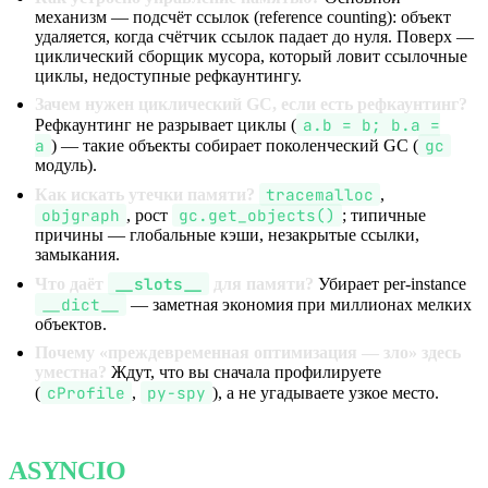
механизм — подсчёт ссылок (reference counting): объект
удаляется, когда счётчик ссылок падает до нуля. Поверх —
циклический сборщик мусора, который ловит ссылочные
циклы, недоступные рефкаунтингу.
Зачем нужен циклический GC, если есть рефкаунтинг?
a.b = b; b.a =
Рефкаунтинг не разрывает циклы (
a
gc
) — такие объекты собирает поколенческий GC (
модуль).
tracemalloc
Как искать утечки памяти?
,
objgraph
gc.get_objects()
, рост
; типичные
причины — глобальные кэши, незакрытые ссылки,
замыкания.
__slots__
Что даёт
для памяти?
Убирает per-instance
__dict__
— заметная экономия при миллионах мелких
объектов.
Почему «преждевременная оптимизация — зло» здесь
уместна?
Ждут, что вы сначала профилируете
cProfile
py-spy
(
,
), а не угадываете узкое место.
ASYNCIO