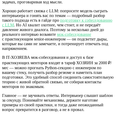
задачах, проговаривая ход мысли.
Хорошо работает связка с LLM: попросите модель сыграть
интервьюера и гонять вас по темам — подробный разбор
такого подхода есть в гайде про
подготовку к собеседованию
с LLM
. Но AI хвалит охотнее, чем стоит, и не передаёт
давление живого диалога. Поэтому за несколько дней до
реального интервью возьмите
мок-собеседование
с практикующим senior-инженером — он подсветит дыры,
которые вы сами не замечаете, и потренирует отвечать под
напряжением.
В IT-ХОЗЯЕВА мок-собеседования и доступ к базе
практикующих менторов входят в тариф ХОЗЯИН за 2000 ₽/
мес — можно прогнать Python-секцию с инженером по
вашему стеку, получить разбор резюме и наметить план
подготовки. Это удобный способ соединить самостоятельную
теорию с живой обратной связью, не собирая контакты
менторов по знакомым.
Главное — не заучивать ответы. Интервьюер слышит шаблон
за секунду. Понимайте механизмы, держите наготове
примеры из своей практики, и тогда даже неожиданный
вопрос превратится в разговор, а не в провал.