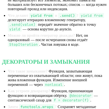
не материализует все элементы, экономит память на
больших или бесконечных потоках; список — когда нужен
повторный проход или индексация.
yield from
.send()
yield from
Что делают
и
?
делегирует итерацию вложенному генератору,
.send(value)
передаёт значение обратно в точку
yield
— основа корутин до asyncio.
Можно ли пройти генератор дважды?
Нет, он
одноразовый — после исчерпания снова отдаёт
StopIteration
. Частая ловушка в коде.
ДЕКОРАТОРЫ И ЗАМЫКАНИЯ
Что такое замыкание?
Функция, захватывающая
переменные из охватывающей области; они живут, пока
жива вложенная функция. Изменение внешней
nonlocal
переменной — через
.
Как устроен декоратор?
Функция, принимающая
@decorator
функцию и возвращающая обёртку.
—
f = decorator(f)
синтаксический сахар для
.
functools.wraps
Зачем
?
Сохраняет метаданные