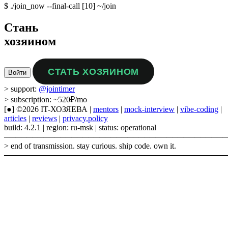
$ ./join_now --final-call
[10] ~/join
Стань
хозяином
СТАТЬ ХОЗЯИНОМ
Войти
> support:
@jointimer
> subscription: ~520₽/mo
[●]
©2026 IT-ХОЗЯЕВА
|
mentors
|
mock-interview
|
vibe-coding
|
articles
|
reviews
|
privacy.policy
build: 4.2.1
|
region: ru-msk
|
status:
operational
────────────────────────────────────────
> end of transmission. stay curious. ship code. own it.
────────────────────────────────────────
политикой
конфиденциальности