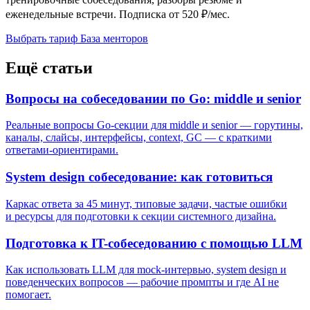
еженедельные встречи. Подписка от 520 ₽/мес.
Выбрать тариф
База менторов
Ещё статьи
Вопросы на собеседовании по Go: middle и senior
Реальные вопросы Go-секции для middle и senior — горутины,
каналы, слайсы, интерфейсы, context, GC — с краткими
ответами-ориентирами.
System design собеседование: как готовиться
Каркас ответа за 45 минут, типовые задачи, частые ошибки
и ресурсы для подготовки к секции системного дизайна.
Подготовка к IT-собеседованию с помощью LLM
Как использовать LLM для mock-интервью, system design и
поведенческих вопросов — рабочие промпты и где AI не
помогает.