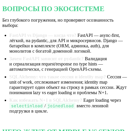
ВОПРОСЫ ПО ЭКОСИСТЕМЕ
Без глубокого погружения, но проверяют осознанность
выбора:
FastAPI vs Django — когда что?
FastAPI — async-first,
лёгкий, на pydantic, для API и микросервисов. Django —
батарейки в комплекте (ORM, админка, auth), для
монолитов с богатой доменной логикой.
Зачем FastAPI зависит от pydantic?
Валидация
и сериализация request/response по type hints —
автоматически, с генерацией OpenAPI-схемы.
SQLAlchemy: что такое сессия и identity map?
Сессия —
unit of work, отслеживает изменения; identity map
гарантирует один объект на строку в рамках сессии. Ждут
понимания lazy vs eager loading и проблемы N+1.
Как избежать N+1 в SQLAlchemy?
Eager loading через
selectinload
joinedload
/
вместо ленивой
подгрузки в цикле.