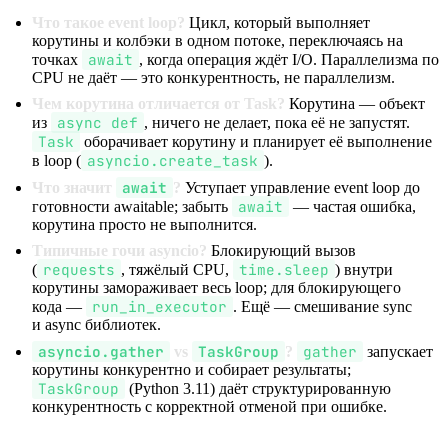
Что такое event loop?
Цикл, который выполняет
корутины и колбэки в одном потоке, переключаясь на
await
точках
, когда операция ждёт I/O. Параллелизма по
CPU не даёт — это конкурентность, не параллелизм.
Чем корутина отличается от Task?
Корутина — объект
async def
из
, ничего не делает, пока её не запустят.
Task
оборачивает корутину и планирует её выполнение
asyncio.create_task
в loop (
).
await
Что значит
?
Уступает управление event loop до
await
готовности awaitable; забыть
— частая ошибка,
корутина просто не выполнится.
Типичные гочи asyncio?
Блокирующий вызов
requests
time.sleep
(
, тяжёлый CPU,
) внутри
корутины замораживает весь loop; для блокирующего
run_in_executor
кода —
. Ещё — смешивание sync
и async библиотек.
asyncio.gather
TaskGroup
gather
vs
?
запускает
корутины конкурентно и собирает результаты;
TaskGroup
(Python 3.11) даёт структурированную
конкурентность с корректной отменой при ошибке.