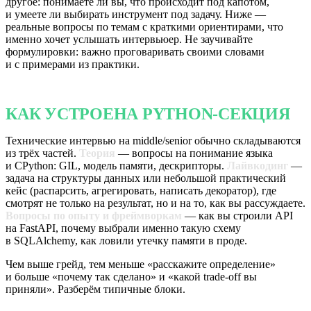
другое: понимаете ли вы, что происходит под капотом,
и умеете ли выбирать инструмент под задачу. Ниже —
реальные вопросы по темам с краткими ориентирами, что
именно хочет услышать интервьюер. Не заучивайте
формулировки: важно проговаривать своими словами
и с примерами из практики.
КАК УСТРОЕНА PYTHON-СЕКЦИЯ
Технические интервью на middle/senior обычно складываются
из трёх частей.
Теория
— вопросы на понимание языка
и CPython: GIL, модель памяти, дескрипторы.
Лайвкодинг
—
задача на структуры данных или небольшой практический
кейс (распарсить, агрегировать, написать декоратор), где
смотрят не только на результат, но и на то, как вы рассуждаете.
Вопросы по опыту и фреймворкам
— как вы строили API
на FastAPI, почему выбрали именно такую схему
в SQLAlchemy, как ловили утечку памяти в проде.
Чем выше грейд, тем меньше «расскажите определение»
и больше «почему так сделано» и «какой trade-off вы
приняли». Разберём типичные блоки.