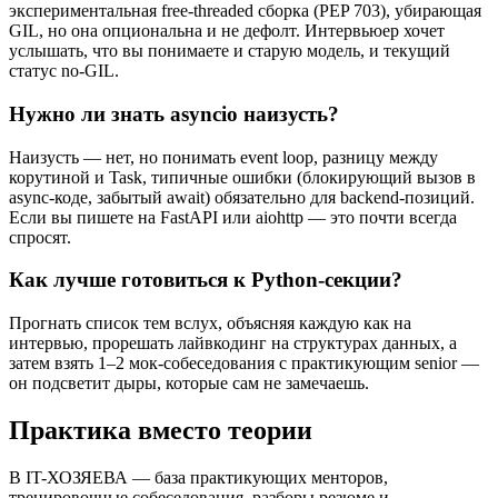
экспериментальная free-threaded сборка (PEP 703), убирающая
GIL, но она опциональна и не дефолт. Интервьюер хочет
услышать, что вы понимаете и старую модель, и текущий
статус no-GIL.
Нужно ли знать asyncio наизусть?
Наизусть — нет, но понимать event loop, разницу между
корутиной и Task, типичные ошибки (блокирующий вызов в
async-коде, забытый await) обязательно для backend-позиций.
Если вы пишете на FastAPI или aiohttp — это почти всегда
спросят.
Как лучше готовиться к Python-секции?
Прогнать список тем вслух, объясняя каждую как на
интервью, прорешать лайвкодинг на структурах данных, а
затем взять 1–2 мок-собеседования с практикующим senior —
он подсветит дыры, которые сам не замечаешь.
Практика вместо теории
В IT-ХОЗЯЕВА — база практикующих менторов,
тренировочные собеседования, разборы резюме и